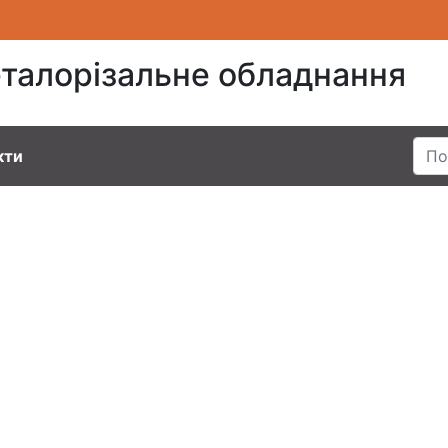
талорізальне обладнання
кти