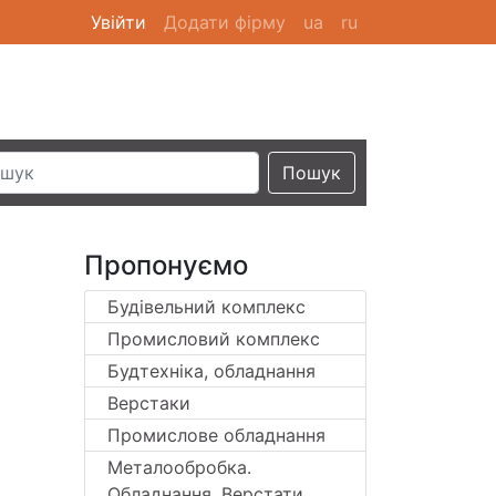
Увійти
(current)
Додати фірму
ua
ru
Пошук
Пропонуємо
Будівельний комплекс
Промисловий комплекс
Будтехніка, обладнання
Верстаки
Промислове обладнання
Металообробка.
Обладнання. Верстати