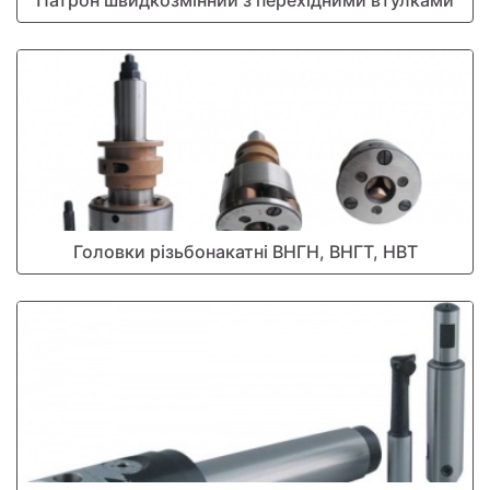
Патрон швидкозмінний з перехідними втулками
Головки різьбонакатні ВНГН, ВНГТ, НВТ