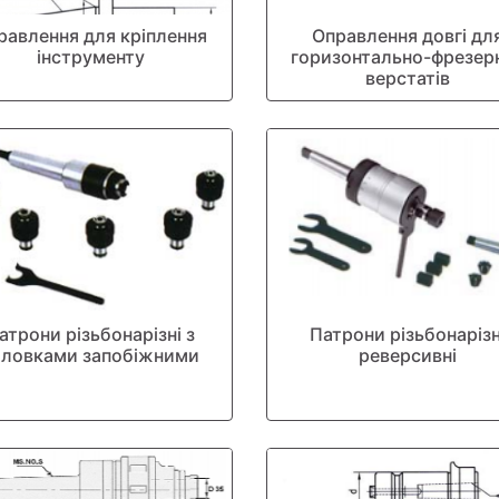
равлення для кріплення
Оправлення довгі дл
інструменту
горизонтально-фрезер
верстатів
атрони різьбонарізні з
Патрони різьбонарізн
оловками запобіжними
реверсивні