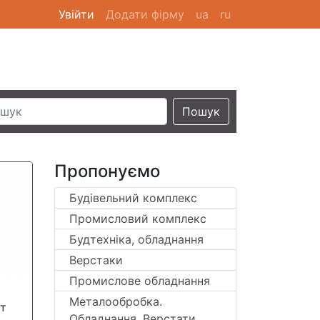
Увійти
(current)
Додати фірму
ua
ru
Пошук
Пропонуємо
Будівельний комплекс
Промисловий комплекс
Будтехніка, обладнання
Верстаки
Промислове обладнання
Металообробка.
ат
Обладнання. Верстати