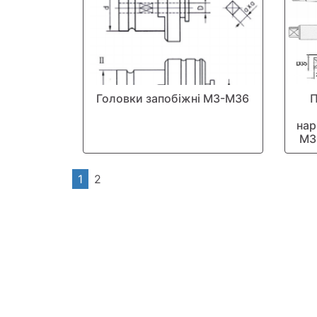
Головки запобіжні М3-М36
П
нар
М3
1
2