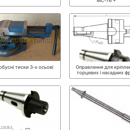
МС-76 +
обусні тиски 3-х осьові
Оправлення для кріпле
торцевих і насадних ф