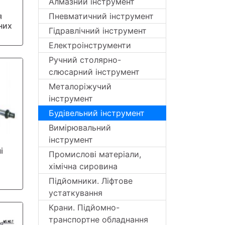
Алмазний інструмент
я
Пневматичний інструмент
них
Гідравлічний інструмент
Електроінструменти
Ручний столярно-
слюсарний інструмент
Металоріжучий
інструмент
Будівельний інструмент
Вимірювальний
інструмент
і
Промислові матеріали,
хімічна сировина
Підйомники. Ліфтове
устаткування
Крани. Підйомно-
транспортне обладнання