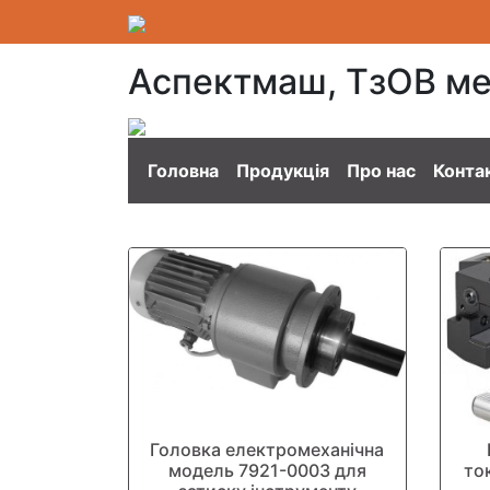
Аспектмаш, ТзОВ ме
Головна
Продукція
Про нас
Конта
Головка електромеханічна
модель 7921-0003 для
то