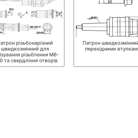
атрон різьбонарізний
Патрон швидкозмінний
швидкозмінний для
перехідними втулкам
ізування різьблення М6-
0 та свердління отворів