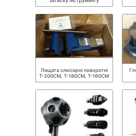
затиску інструменту
Лещата слюсарні поворотні
Гл
Т-200СМ, Т-180СМ, Т-160СМ