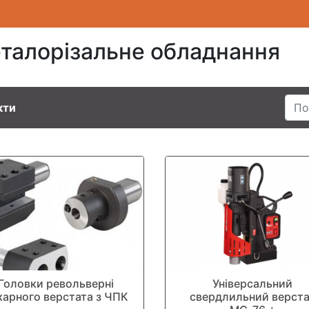
талорізальне обладнання
кти
Головки револьверні
Універсальний
карного верстата з ЧПК
свердлильний верст