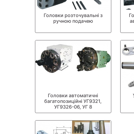
Головки розточувальні з
Г
ручною подачею
а
Головки автоматичні
багатопозиційні УГ9321,
УГ9326-06, УГ 8