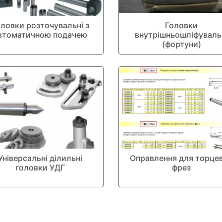
оловки розточувальні з
Головки
втоматичною подачею
внутрішньошліфуваль
(фортуни)
Універсальні ділильні
Оправлення для торце
головки УДГ
фрез