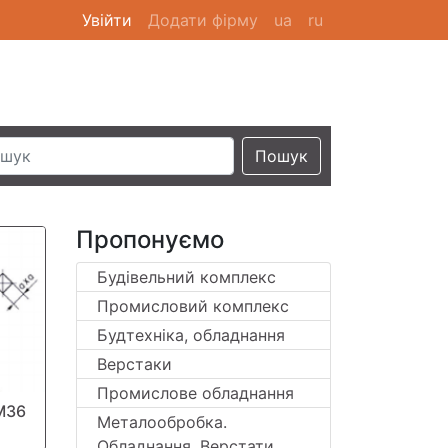
Увійти
(current)
Додати фірму
ua
ru
Пошук
Пропонуємо
Будівельний комплекс
Промисловий комплекс
Будтехніка, обладнання
Верстаки
Промислове обладнання
М36
Металообробка.
Обладнання. Верстати