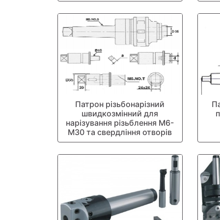
Патрон різьбонарізний
П
швидкозмінний для
нарізування різьблення М6-
М30 та свердління отворів