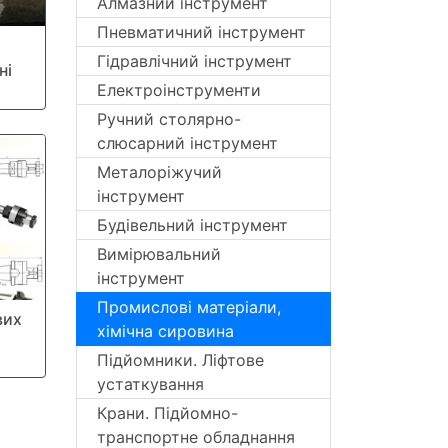
Алмазний інструмент
Пневматичний інструмент
Гідравлічний інструмент
ні
Електроінструменти
Ручний столярно-
слюсарний інструмент
Металоріжучий
інструмент
Будівельний інструмент
Вимірювальний
інструмент
Промислові матеріали,
вих
хімічна сировина
Підйомники. Ліфтове
устаткування
Крани. Підйомно-
транспортне обладнання