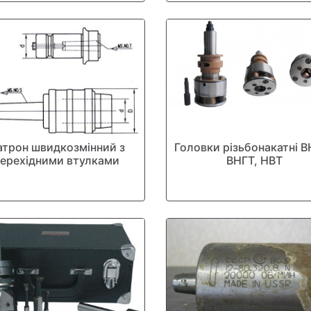
атрон швидкозмінний з
Головки різьбонакатні В
перехідними втулками
ВНГТ, НВТ