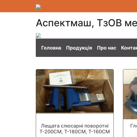
Аспектмаш, ТзОВ ме
Головна
Продукція
Про нас
Конта
Лещата слюсарні поворотні
Гл
Т-200СМ, Т-180СМ, Т-160СМ