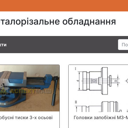
талорізальне обладнання
кти
обусні тиски 3-х осьові
Головки запобіжні М3-