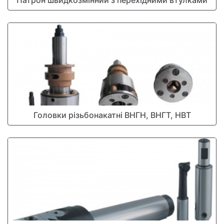
Патрон швидкозмінний з перехідними втулками
Головки різьбонакатні ВНГН, ВНГТ, НВТ