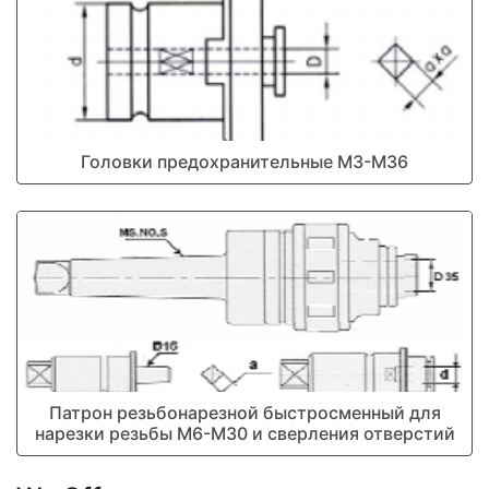
Головки предохранительные М3-М36
Патрон резьбонарезной быстросменный для
нарезки резьбы М6-М30 и сверления отверстий