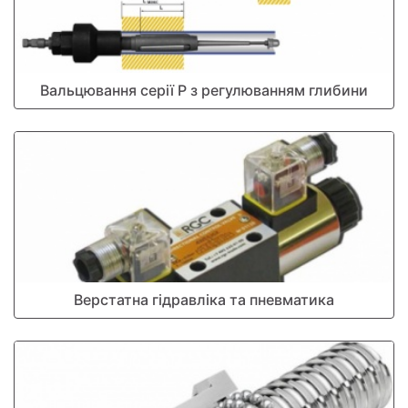
Вальцювання серії Р з регулюванням глибини
Верстатна гідравліка та пневматика