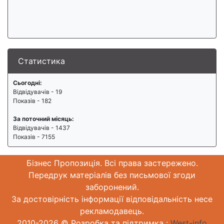
Статистика
Сьогодні:
Відвідувачів - 19
Показів - 182
За поточний місяць:
Відвідувачів - 1437
Показів - 7155
Бізнес Пропозиція. Всі права застережено.
Передрук матеріалів без письмової згоди
заборонений.
За достовірність інформації відповідальність несе
рекламодавець.
2010-2026 © Розробка та підтримка :
West-info