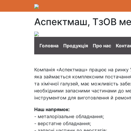
Аспектмаш, ТзОВ ме
Головна
Продукція
Про нас
Конта
Компанія «Аспектмаш» працює на ринку У
яка займається комплексним постачанням
та хімічної галузей, має можливість за
необхідними запасними частинами до ме
інструментом для виготовлення й ремонт
Наш напрямок:
- металорізальне обладнання;
- верстатне обладнання;
- запасні частини до верстатів;