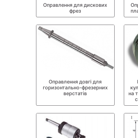
Оправлення для дискових
Оп
фрез
пл
Оправлення довгі для
горизонтально-фрезерних
ку
верстатів
на 
с