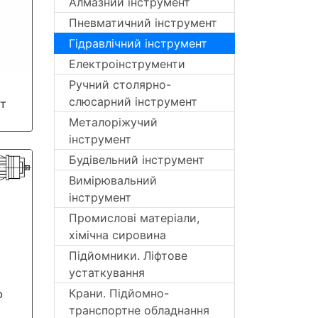
Алмазний інструмент
Пневматичний інструмент
Гідравлічний інструмент
Електроінструменти
Ручний столярно-
слюсарний інструмент
ат
Металоріжучий
інструмент
Будівельний інструмент
Вимірювальний
інструмент
Промислові матеріали,
хімічна сировина
Підйомники. Ліфтове
устаткування
Крани. Підйомно-
ю
транспортне обладнання