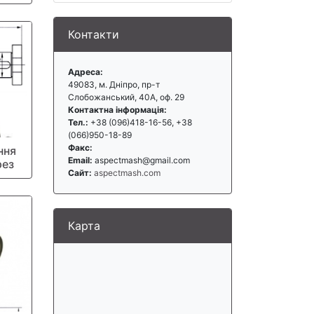
Контакти
Адреса:
49083, м. Дніпро, пр-т
Слобожанський, 40А, оф. 29
Контактна інформація:
Тел.:
+38 (096)418-16-56, +38
(066)950-18-89
Факс:
ння
Email:
aspectmash@gmail.com
рез
Сайт:
aspectmash.com
Карта