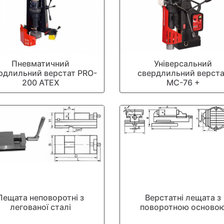
Пневматичний
Універсальний
рдлильний верстат PRO-
свердлильний верст
200 ATEX
МС-76 +
Лещата неповоротні з
Верстатні лещата з
легованої сталі
поворотною осново