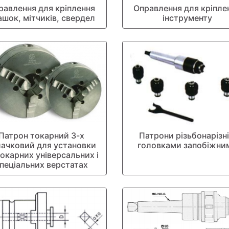
равлення для кріплення
Оправлення для кріпле
ашок, мітчиків, свердел
інструменту
Патрон токарний 3-х
Патрони різьбонарізні
лачковий для установки
головками запобіжни
токарних універсальних і
пеціальних верстатах