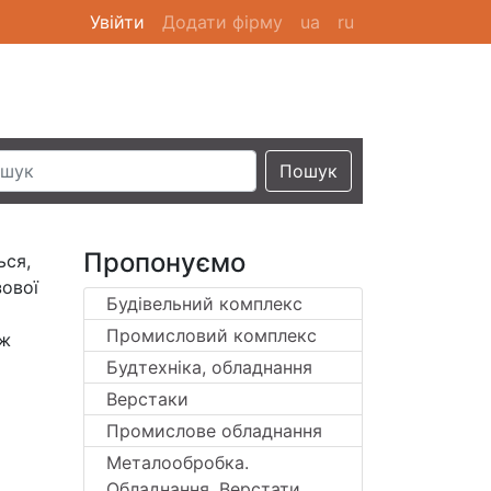
Увійти
(current)
Додати фірму
ua
ru
Пошук
Пропонуємо
ься,
зової
Будівельний комплекс
Промисловий комплекс
ож
Будтехніка, обладнання
Верстаки
Промислове обладнання
Металообробка.
Обладнання. Верстати