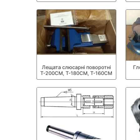
Лещата слюсарні поворотні
Гл
Т-200СМ, Т-180СМ, Т-160СМ