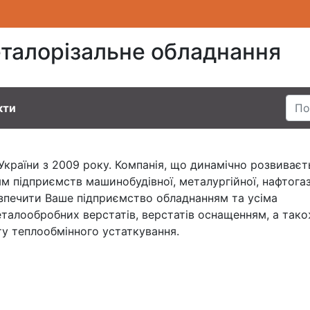
талорізальне обладнання
кти
країни з 2009 року. Компанія, що динамічно розвиваєт
 підприємств машинобудівної, металургійної, нафтога
безпечити Ваше підприємство обладнанням та усіма
талообробних верстатів, верстатів оснащенням, а так
у теплообмінного устаткування.